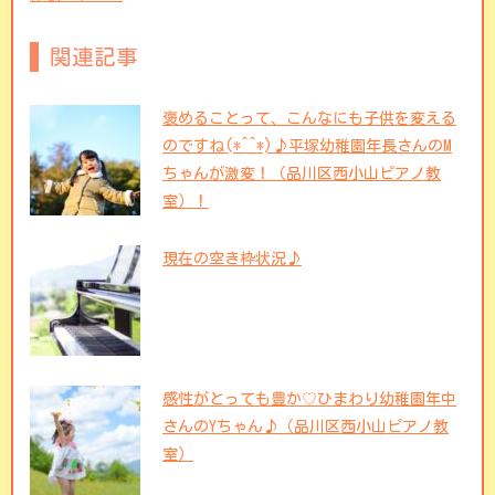
関連記事
褒めることって、こんなにも子供を変える
のですね(*^^*)♪平塚幼稚園年長さんのM
ちゃんが激変！（品川区西小山ピアノ教
室）！
現在の空き枠状況♪
感性がとっても豊か♡ひまわり幼稚園年中
さんのYちゃん♪（品川区西小山ピアノ教
室）