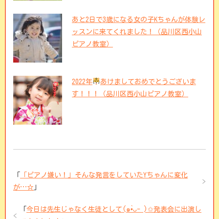
あと2日で3歳になる女の子Kちゃんが体験レ
ッスンに来てくれました！（品川区西小山
ピアノ教室）
2022年
あけましておめでとうございま
す！！！（品川区西小山ピアノ教室）
「
「ピアノ嫌い！」そんな発言をしていたYちゃんに変化
が…☆
」
「
今日は先生じゃなく生徒として(๑•̀ᴗ- )✩発表会に出演し