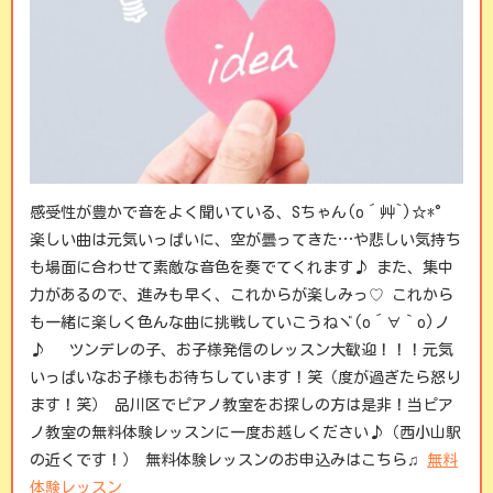
感受性が豊かで音をよく聞いている、Sちゃん(o´艸`)☆*°
楽しい曲は元気いっぱいに、空が曇ってきた…や悲しい気持ち
も場面に合わせて素敵な音色を奏でてくれます♪ また、集中
力があるので、進みも早く、これからが楽しみっ♡ これから
も一緒に楽しく色んな曲に挑戦していこうねヾ(o´∀｀o)ノ
♪ ツンデレの子、お子様発信のレッスン大歓迎！！！元気
いっぱいなお子様もお待ちしています！笑（度が過ぎたら怒り
ます！笑） 品川区でピアノ教室をお探しの方は是非！当ピア
ノ教室の無料体験レッスンに一度お越しください♪（西小山駅
の近くです！） 無料体験レッスンのお申込みはこちら♫
無料
体験レッスン