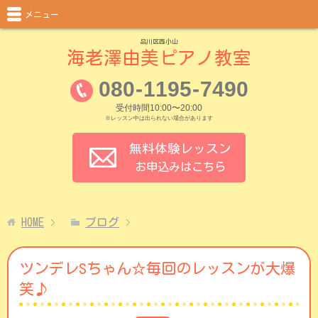
メニュー
品川区西小山
海老澤由美ピアノ教室
080
-
1195
-
7490
受付時間10:00〜20:00
※レッスン中は出られない場合があります
無料体験レッスン
お申込みはこちら
HOME
ブログ
ツンデレSちゃん☆毎回のレッスンが大爆
笑♪