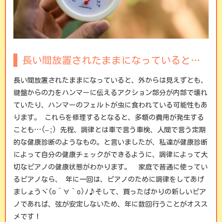
長い間放置されたままになっていると…
長い間放置されたままになっていると、外からは見えずとも、
鍵盤からの力をハンマーに伝えるアクション部分が内部で壊れ
ていたり、ハンマーのフェルトが虫に食われている可能性もあ
ります。 これらを修理するとなると、多額の費用が発生する
ことも…(–;)
先程、調律とは車で言う車検、人間で言う定期
的な健康診断のようなもの。と言いましたが、私達が健康診断
によって自分の健康チェックができるように、調律によって大
切なピアノの健康状態がわかります。
家庭で普通に使ってい
るピアノなら、 年に一回は、ピアノのために調律をしてあげ
ましょうヾ(o´∀｀o)ﾉ♪そして、買ったばかりの新しいピア
ノであれば、弦が安定しないため、年に数回行うことがオスス
メです！