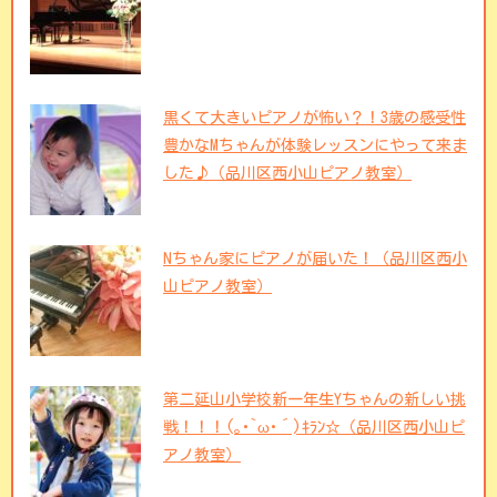
黒くて大きいピアノが怖い？！3歳の感受性
豊かなMちゃんが体験レッスンにやって来ま
した♪（品川区西小山ピアノ教室）
Nちゃん家にピアノが届いた！（品川区西小
山ピアノ教室）
第二延山小学校新一年生Yちゃんの新しい挑
戦！！！(｡･`ω･´)ｷﾗﾝ☆（品川区西小山ピ
アノ教室）