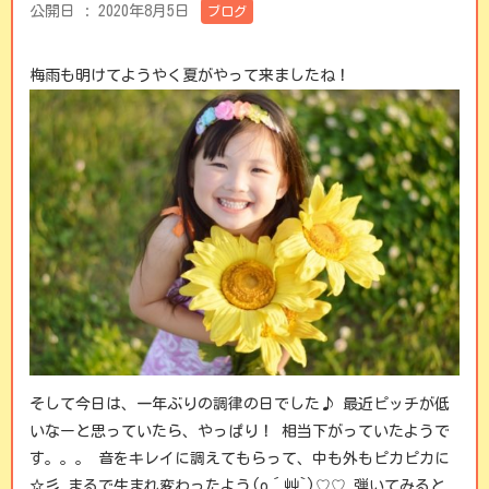
公開日 :
2020年8月5日
ブログ
梅雨も明けてようやく夏がやって来ましたね！
そして今日は、一年ぶりの調律の日でした♪ 最近ピッチが低
いなーと思っていたら、やっぱり！ 相当下がっていたようで
す。。。 音をキレイに調えてもらって、中も外もピカピカに
☆彡 まるで生まれ変わったよう(o´艸`)♡♡ 弾いてみると