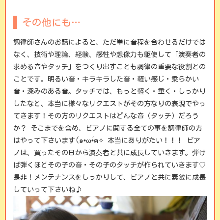
その他にも…
調律師さんのお話によると、ただ単に音程を合わせるだけでは
なく、技術や理論、経験、感性や想像力も駆使して「演奏者の
求める音やタッチ」
をつくり出すことも調律の重要な役割との
ことです。明るい音・キラキラした音・軽い感じ・柔らかい
音・深みのある音。タッチでは、もっと軽く・重く・しっかり
したなど、本当に様々なリクエストがその方なりの表現でやっ
てきます！その方のリクエストはどんな音（タッチ）だろう
か？ そこまでを含め、ピアノに関する全ての事を調律師の方
はやって下さいます(๑•ω•́ฅ✧ 本当にありがたい！！！ ピア
ノは、買ったその日から演奏者と共に成長していきます。弾け
ば弾くほどその子の音・その子のタッチが作られていきます♡
是非！メンテナンスをしっかりして、ピアノと共に素敵に成長
していって下さいね♪