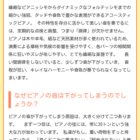
繊細なピアニッシモからダイナミックなフォルテッシモまでの
細かい強弱、タッチや音色で豊かな表現ができるアコースティ
ックピアノ。
その特性を存分に活かして美しい音を奏でるに
は、定期的な点検と調整、つまり「調律」が欠かせません。
ピアノは木や羊毛、紙など天然素材が多く使われているため、
演奏による摩耗や気候の影響を受けやすく、各パーツの相関関
係に狂いやズレが生じやすい、とても繊細な楽器です。
長
い間調律をしないでいると、少しずつ音が下がっていき、 音
程が狂い、キレイなハーモニーや音色が奏でられなくなってし
まいます。
なぜピアノの音は下がってしまうのでし
ょうか？
ピアノの音が下がってしまう原因は、大きく分けて二つありま
す。
まず一つ目は、ピアノの弦には、常に20トンという強
大な力が加わっています。
私達がもし、重い荷物をずっと持