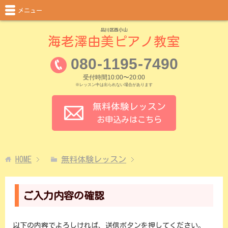
メニュー
品川区西小山
海老澤由美ピアノ教室
080
-
1195
-
7490
受付時間10:00〜20:00
※レッスン中は出られない場合があります
無料体験レッスン
お申込みはこちら
HOME
無料体験レッスン
ご入力内容の確認
以下の内容でよろしければ、送信ボタンを押してください。