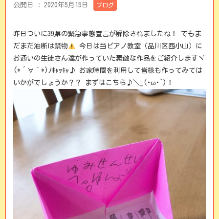
公開日 :
2020年5月15日
ブログ
昨日ついに39県の緊急事態宣言が解除されましたね！ でもま
だまだ油断は禁物
今日は当ピアノ教室（品川区西小山）に
お通いの生徒さん達が作っていた素敵な作品をご紹介しますヾ
(*´∀｀*)ﾉｷｬｯｷｬ♪ お家時間を利用して皆様も作ってみては
いかがでしょうか？？ まずはこちら♪＼_(･ω･`)！