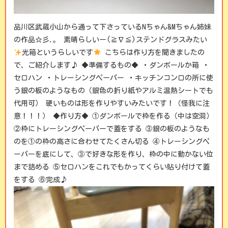
品川区武蔵小山から通って下さっているNちゃん&Mちゃん姉妹
の作品☆彡.。 素晴らしいー(≧∇≦)ステンドグラスみたい
光箱というらしいです
こちらは作り方を聞きましたの
で、ご紹介します♪ ◆準備するもの◆ ・ダンボールか箱 ・
セロハン ・トレーシングペーパー ・キッチンコンロの所に使
う銀の板のようなもの（銀色の折り紙やアルミ温熱シートでも
代用可） 硬いものは形を作りやすいみたいです！（怪我に注
意！！！） ◆作り方◆ ①ダンボールで枠を作る（中は空洞）
②枠にトレーシングペーパーで蓋をする ③銀の板のようなも
のを①の枠の高さに合わせてたくさん切る ④トレーシングペ
ーパーを底にして、③で好きな形を作り、枠の中に動かない位
まで詰める ⑤セロハンをこれでもかってくらい貼り付けて蓋
をする ⑥完成♪