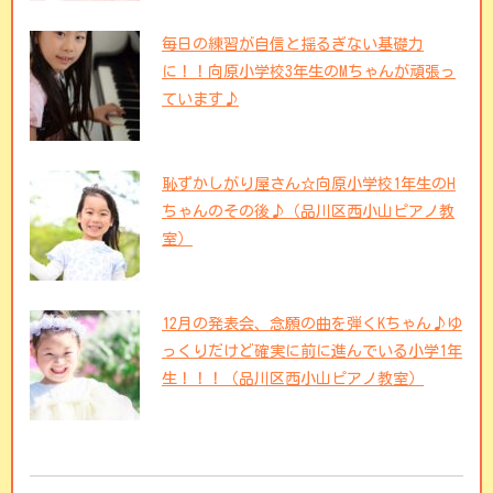
毎日の練習が自信と揺るぎない基礎力
に！！向原小学校3年生のMちゃんが頑張っ
ています♪
恥ずかしがり屋さん☆向原小学校1年生のH
ちゃんのその後♪（品川区西小山ピアノ教
室）
12月の発表会、念願の曲を弾くKちゃん♪ゆ
っくりだけど確実に前に進んでいる小学1年
生！！！（品川区西小山ピアノ教室）