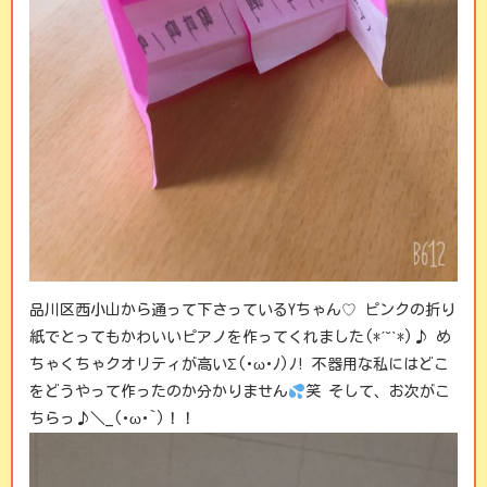
品川区西小山から通って下さっているYちゃん♡ ピンクの折り
紙でとってもかわいいピアノを作ってくれました(*ˊ˘ˋ*)♪ め
ちゃくちゃクオリティが高いΣ(･ω･ﾉ)ﾉ! 不器用な私にはどこ
をどうやって作ったのか分かりません
笑 そして、お次がこ
ちらっ♪＼_(･ω･`)！！