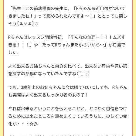
「先生！この前幼稚園の先生に、『Rちゃん最近自信がついて
きましたね！』って褒められたんですよ～！」ととっても嬉し
そう(≧∀≦)♡
Rちゃんはレッスン開始当初、「そんなの無理ー！！！ムズす
ぎる！！！」や「だってRちゃんまだ小さいから…」が口癖で
した。
よく出来るお姉ちゃんと自分を比べて、出来ない理由や言い訳
を探すのが癖になっていたんですね(~_~;)
でも、3歳年上のお姉ちゃんに今は勝てないにしても、Rちゃん
も実際はよく出来るしっかり者の女の子！
やれば出来るということを伝えることと、とにかく自信をつけ
るために出来たところを褒めまくっているうちに、少しずつ変
化が・・・☆彡