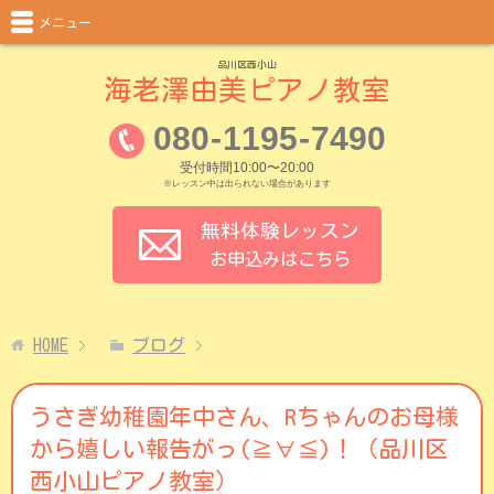
メニュー
品川区西小山
海老澤由美ピアノ教室
080
-
1195
-
7490
受付時間10:00〜20:00
※レッスン中は出られない場合があります
無料体験レッスン
お申込みはこちら
HOME
ブログ
うさぎ幼稚園年中さん、Rちゃんのお母様
から嬉しい報告がっ(≧∀≦)！（品川区
西小山ピアノ教室）